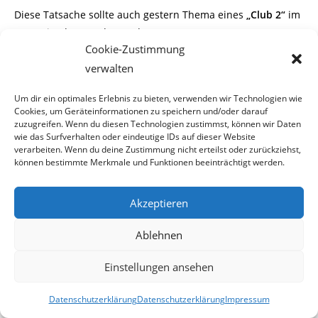
Diese Tatsache sollte auch gestern Thema eines
„Club 2“
im
ORF sein, der von der Modera-
Cookie-Zustimmung
torin Corinna Milborn geleitet wurde.
verwalten
Anwesende Diskussionsteilnehmer waren:
Um dir ein optimales Erlebnis zu bieten, verwenden wir Technologien wie
Cookies, um Geräteinformationen zu speichern und/oder darauf
zuzugreifen. Wenn du diesen Technologien zustimmst, können wir Daten
wie das Surfverhalten oder eindeutige IDs auf dieser Website
verarbeiten. Wenn du deine Zustimmung nicht erteilst oder zurückziehst,
Herbert Beck
können bestimmte Merkmale und Funktionen beeinträchtigt werden.
Leiter „Responsible Gaming“ (Spielerschutz) Casinos Austria
und Österr. Lotterien
Akzeptieren
Monika Racek
Leiterin des Spielerschutzes Novomatic
Ablehnen
Hans Ploss
Einstellungen ansehen
Mathematiker und „Anti-Glücksspiel-Aktivist“
Peter Berger
Datenschutzerklärung
Datenschutzerklärung
Impressum
Neurologe und Psychiater, Spielsuchthilfe