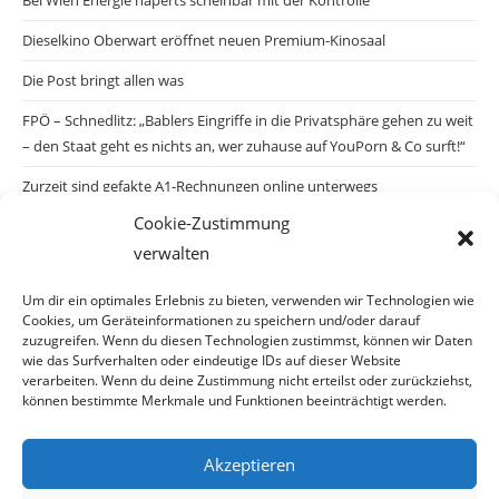
Bei Wien Energie haperts scheinbar mit der Kontrolle
Dieselkino Oberwart eröffnet neuen Premium-Kinosaal
Die Post bringt allen was
FPÖ – Schnedlitz: „Bablers Eingriffe in die Privatsphäre gehen zu weit
– den Staat geht es nichts an, wer zuhause auf YouPorn & Co surft!“
Zurzeit sind gefakte A1-Rechnungen online unterwegs
Cookie-Zustimmung
Salzburgs Juden und ihre Sicherheit: „Erst nach einem Anschlag wäre
verwalten
die Gefahr endlich konkret!“
Biologisches Wunder in Ceuta
Um dir ein optimales Erlebnis zu bieten, verwenden wir Technologien wie
Cookies, um Geräteinformationen zu speichern und/oder darauf
Ein vermeintliches Abschiebemärchen
zuzugreifen. Wenn du diesen Technologien zustimmst, können wir Daten
wie das Surfverhalten oder eindeutige IDs auf dieser Website
verarbeiten. Wenn du deine Zustimmung nicht erteilst oder zurückziehst,
können bestimmte Merkmale und Funktionen beeinträchtigt werden.
Archiv
Akzeptieren
Archiv