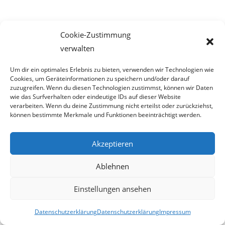
Grunderwerbsteuergesetz 1987 und
Cookie-Zustimmung
Stiftungseingangssteuergesetz:
verwalten
Grundstückserwerbe von Stiftungen sollen zukünftig stets
Um dir ein optimales Erlebnis zu bieten, verwenden wir Technologien wie
dem Grunderwerbssteuergesetz unter-
Cookies, um Geräteinformationen zu speichern und/oder darauf
zuzugreifen. Wenn du diesen Technologien zustimmst, können wir Daten
wie das Surfverhalten oder eindeutige IDs auf dieser Website
liegen, wobei im Falle keiner Gegenleistung oder einer
verarbeiten. Wenn du deine Zustimmung nicht erteilst oder zurückziehst,
Gegenleistung unter dem halben
können bestimmte Merkmale und Funktionen beeinträchtigt werden.
gemeinen Wert ein zusätzlicher Steuersatz von 2,5 Prozent
Akzeptieren
(Stiftungseingangssteueräquivalent)
Ablehnen
zur Anwendung kommen soll. Daher sollen diese Vorgänge
im Stiftungseingangssteuergesetz
Einstellungen ansehen
befreit werden.
Datenschutzerklärung
Datenschutzerklärung
Impressum