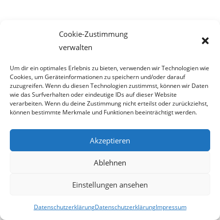
Alle diese im obigen Absatz beschriebenen Fahrtaufträge
Cookie-Zustimmung
müssten Taxilenker(innen) ab-
verwalten
lehnen, wenn es nach der Empfehlung des
Um dir ein optimales Erlebnis zu bieten, verwenden wir Technologien wie
Funkfahrtenvermittlers geht und würden
Cookies, um Geräteinformationen zu speichern und/oder darauf
zuzugreifen. Wenn du diesen Technologien zustimmst, können wir Daten
dadurch gegen die gesetzlich bestehende
wie das Surfverhalten oder eindeutige IDs auf dieser Website
verarbeiten. Wenn du deine Zustimmung nicht erteilst oder zurückziehst,
Beförderungspflicht verstoßen.
können bestimmte Merkmale und Funktionen beeinträchtigt werden.
Akzeptieren
Beförderungspflicht
Ablehnen
Vergrößerung mit rechter Maustaste und „Graifik
Einstellungen ansehen
anzeigen“ anklicken!
Datenschutzerklärung
Datenschutzerklärung
Impressum