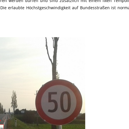
hren werden dürfen und sind zusätzlich mit einem fixen Tempoli
Die erlaubte Höchstgeschwindigkeit auf Bundesstraßen ist norm