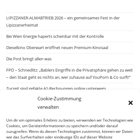
LIPIZZANER-ALMABTRIEB 2026 – ein gemeinsames Fest in der
Lipizzanerheimat
Bei Wien Energie haperts scheinbar mit der Kontrolle
Dieselkino Oberwart eröffnet neuen Premium-Kinosaal
Die Post bringt allen was
FPÖ – Schnedlitz: „Bablers Eingriffe in die Privatsphäre gehen zu weit
– den Staat geht es nichts an, wer zuhause auf YouPorn & Co surft!“
Zurzeit sind gefakte A1-Rechnungen online unterwegs
Cookie-Zustimmung
Salzburgs Juden und ihre Sicherheit: „Erst nach einem Anschlag wäre
verwalten
die Gefahr endlich konkret!“
Biologisches Wunder in Ceuta
Um dir ein optimales Erlebnis zu bieten, verwenden wir Technologien wie
Cookies, um Geräteinformationen zu speichern und/oder darauf
Ein vermeintliches Abschiebemärchen
zuzugreifen. Wenn du diesen Technologien zustimmst, können wir Daten
wie das Surfverhalten oder eindeutige IDs auf dieser Website