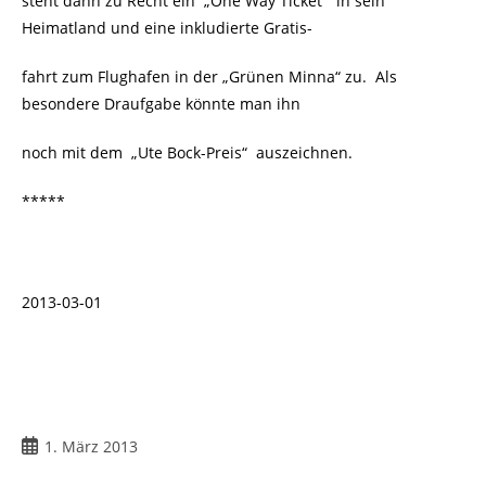
steht dann zu Recht ein „One Way Ticket“ in sein
Heimatland und eine inkludierte Gratis-
fahrt zum Flughafen in der „Grünen Minna“ zu. Als
besondere Draufgabe könnte man ihn
noch mit dem „Ute Bock-Preis“ auszeichnen.
*****
2013-03-01
Beitrag
1. März 2013
veröffentlicht: