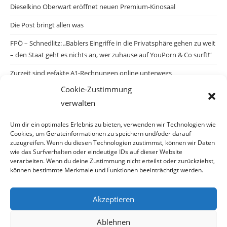
Dieselkino Oberwart eröffnet neuen Premium-Kinosaal
Die Post bringt allen was
FPÖ – Schnedlitz: „Bablers Eingriffe in die Privatsphäre gehen zu weit
– den Staat geht es nichts an, wer zuhause auf YouPorn & Co surft!“
Zurzeit sind gefakte A1-Rechnungen online unterwegs
Cookie-Zustimmung
Salzburgs Juden und ihre Sicherheit: „Erst nach einem Anschlag wäre
verwalten
die Gefahr endlich konkret!“
Biologisches Wunder in Ceuta
Um dir ein optimales Erlebnis zu bieten, verwenden wir Technologien wie
Cookies, um Geräteinformationen zu speichern und/oder darauf
Ein vermeintliches Abschiebemärchen
zuzugreifen. Wenn du diesen Technologien zustimmst, können wir Daten
wie das Surfverhalten oder eindeutige IDs auf dieser Website
verarbeiten. Wenn du deine Zustimmung nicht erteilst oder zurückziehst,
können bestimmte Merkmale und Funktionen beeinträchtigt werden.
Archiv
Akzeptieren
Archiv
Ablehnen