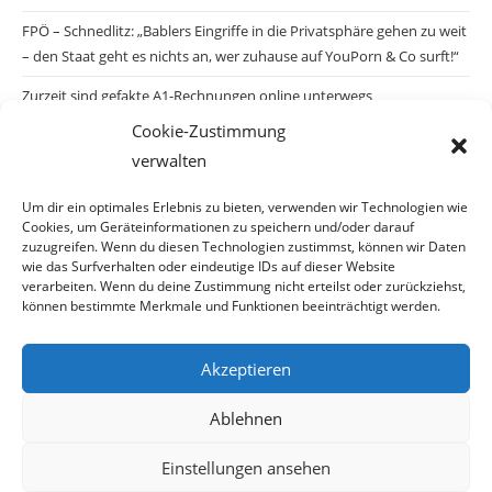
FPÖ – Schnedlitz: „Bablers Eingriffe in die Privatsphäre gehen zu weit
– den Staat geht es nichts an, wer zuhause auf YouPorn & Co surft!“
Zurzeit sind gefakte A1-Rechnungen online unterwegs
Cookie-Zustimmung
Salzburgs Juden und ihre Sicherheit: „Erst nach einem Anschlag wäre
verwalten
die Gefahr endlich konkret!“
Biologisches Wunder in Ceuta
Um dir ein optimales Erlebnis zu bieten, verwenden wir Technologien wie
Cookies, um Geräteinformationen zu speichern und/oder darauf
Ein vermeintliches Abschiebemärchen
zuzugreifen. Wenn du diesen Technologien zustimmst, können wir Daten
wie das Surfverhalten oder eindeutige IDs auf dieser Website
verarbeiten. Wenn du deine Zustimmung nicht erteilst oder zurückziehst,
können bestimmte Merkmale und Funktionen beeinträchtigt werden.
Archiv
Akzeptieren
Archiv
Ablehnen
Einstellungen ansehen