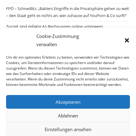
FPÖ – Schnedlitz: „Bablers Eingriffe in die Privatsphäre gehen zu weit
– den Staat geht es nichts an, wer zuhause auf YouPorn & Co surft!“
Zurzeit sind gefakte A1-Rechnungen online unterwegs
Cookie-Zustimmung
Salzburgs Juden und ihre Sicherheit: „Erst nach einem Anschlag wäre
verwalten
die Gefahr endlich konkret!“
Biologisches Wunder in Ceuta
Um dir ein optimales Erlebnis zu bieten, verwenden wir Technologien wie
Cookies, um Geräteinformationen zu speichern und/oder darauf
Ein vermeintliches Abschiebemärchen
zuzugreifen. Wenn du diesen Technologien zustimmst, können wir Daten
wie das Surfverhalten oder eindeutige IDs auf dieser Website
verarbeiten. Wenn du deine Zustimmung nicht erteilst oder zurückziehst,
können bestimmte Merkmale und Funktionen beeinträchtigt werden.
Archiv
Akzeptieren
Archiv
Ablehnen
Einstellungen ansehen