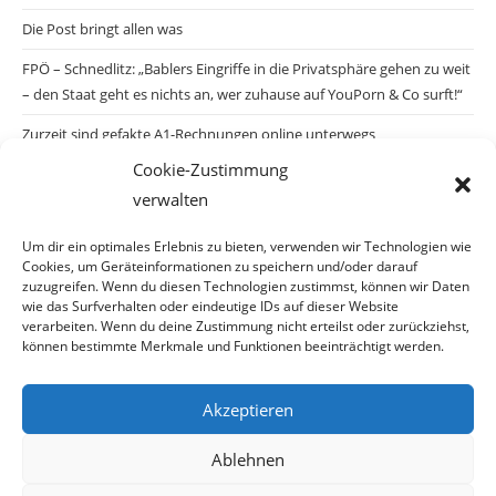
Die Post bringt allen was
FPÖ – Schnedlitz: „Bablers Eingriffe in die Privatsphäre gehen zu weit
– den Staat geht es nichts an, wer zuhause auf YouPorn & Co surft!“
Zurzeit sind gefakte A1-Rechnungen online unterwegs
Cookie-Zustimmung
Salzburgs Juden und ihre Sicherheit: „Erst nach einem Anschlag wäre
verwalten
die Gefahr endlich konkret!“
Biologisches Wunder in Ceuta
Um dir ein optimales Erlebnis zu bieten, verwenden wir Technologien wie
Cookies, um Geräteinformationen zu speichern und/oder darauf
Ein vermeintliches Abschiebemärchen
zuzugreifen. Wenn du diesen Technologien zustimmst, können wir Daten
wie das Surfverhalten oder eindeutige IDs auf dieser Website
verarbeiten. Wenn du deine Zustimmung nicht erteilst oder zurückziehst,
können bestimmte Merkmale und Funktionen beeinträchtigt werden.
Archiv
Akzeptieren
Archiv
Ablehnen