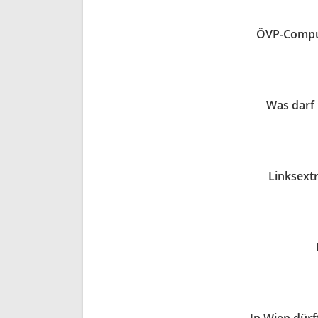
ÖVP-Comput
Was darf
Linksext