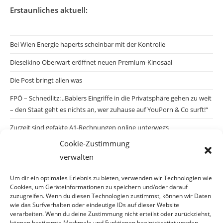
Erstaunliches aktuell:
Bei Wien Energie haperts scheinbar mit der Kontrolle
Dieselkino Oberwart eröffnet neuen Premium-Kinosaal
Die Post bringt allen was
FPÖ – Schnedlitz: „Bablers Eingriffe in die Privatsphäre gehen zu weit
– den Staat geht es nichts an, wer zuhause auf YouPorn & Co surft!“
Zurzeit sind gefakte A1-Rechnungen online unterwegs
Cookie-Zustimmung
Salzburgs Juden und ihre Sicherheit: „Erst nach einem Anschlag wäre
verwalten
die Gefahr endlich konkret!“
Biologisches Wunder in Ceuta
Um dir ein optimales Erlebnis zu bieten, verwenden wir Technologien wie
Cookies, um Geräteinformationen zu speichern und/oder darauf
Ein vermeintliches Abschiebemärchen
zuzugreifen. Wenn du diesen Technologien zustimmst, können wir Daten
wie das Surfverhalten oder eindeutige IDs auf dieser Website
verarbeiten. Wenn du deine Zustimmung nicht erteilst oder zurückziehst,
können bestimmte Merkmale und Funktionen beeinträchtigt werden.