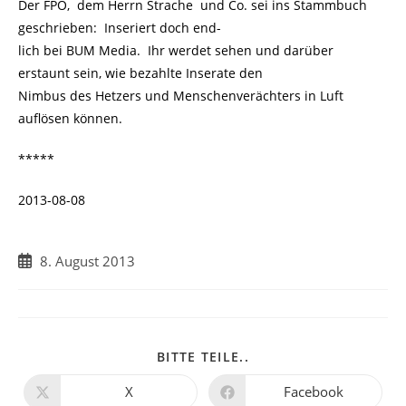
Der FPÖ, dem Herrn Strache und Co. sei ins Stammbuch
geschrieben: Inseriert doch end-
lich bei BUM Media. Ihr werdet sehen und darüber
erstaunt sein, wie bezahlte Inserate den
Nimbus des Hetzers und Menschenverächters in Luft
auflösen können.
*****
2013-08-08
Beitrag
8. August 2013
veröffentlicht:
DIESEN
BITTE TEILE..
INHALT
TEILEN
X
Facebook
Öffnet
Öffnet