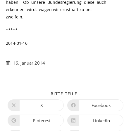
haben. Ob unsere Bundesregierung diese auch
erkennen wird, wagen wir ernsthaft zu be-
zweifeln.
*****
2014-01-16
Beitrag
16. Januar 2014
veröffentlicht:
DIESEN
BITTE TEILE..
INHALT
TEILEN
X
Facebook
Öffnet
Öffnet
in
in
einem
einem
neuen
neuen
Pinterest
LinkedIn
Öffnet
Öffnet
Fenster
Fenster
in
in
einem
einem