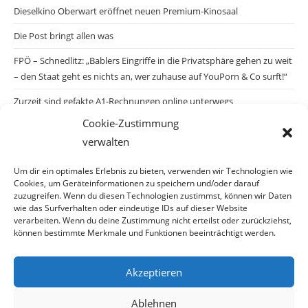
Dieselkino Oberwart eröffnet neuen Premium-Kinosaal
Die Post bringt allen was
FPÖ – Schnedlitz: „Bablers Eingriffe in die Privatsphäre gehen zu weit
– den Staat geht es nichts an, wer zuhause auf YouPorn & Co surft!“
Zurzeit sind gefakte A1-Rechnungen online unterwegs
Cookie-Zustimmung
Salzburgs Juden und ihre Sicherheit: „Erst nach einem Anschlag wäre
verwalten
die Gefahr endlich konkret!“
Biologisches Wunder in Ceuta
Um dir ein optimales Erlebnis zu bieten, verwenden wir Technologien wie
Cookies, um Geräteinformationen zu speichern und/oder darauf
Ein vermeintliches Abschiebemärchen
zuzugreifen. Wenn du diesen Technologien zustimmst, können wir Daten
wie das Surfverhalten oder eindeutige IDs auf dieser Website
verarbeiten. Wenn du deine Zustimmung nicht erteilst oder zurückziehst,
können bestimmte Merkmale und Funktionen beeinträchtigt werden.
Archiv
Akzeptieren
Archiv
Ablehnen