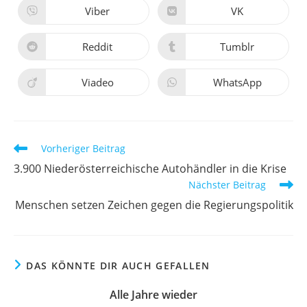
neuen
neuen
Viber
VK
Öffnet
Öffnet
Fenster
Fenster
in
in
einem
einem
neuen
neuen
Reddit
Tumblr
Öffnet
Öffnet
Fenster
Fenster
in
in
einem
einem
neuen
neuen
Viadeo
WhatsApp
Öffnet
Öffnet
Fenster
Fenster
in
in
einem
einem
neuen
neuen
Fenster
Fenster
Weitere
Vorheriger Beitrag
Artikel
3.900 Niederösterreichische Autohändler in die Krise
ansehen
Nächster Beitrag
Menschen setzen Zeichen gegen die Regierungspolitik
DAS KÖNNTE DIR AUCH GEFALLEN
Alle Jahre wieder