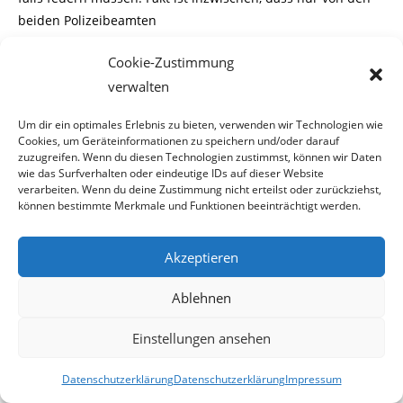
beiden Polizeibeamten
Schüsse auf die Kinder abgegeben wurden.
Cookie-Zustimmung
Staatsanwaltschaft hüllt sich in
verwalten
Schweigen
Um dir ein optimales Erlebnis zu bieten, verwenden wir Technologien wie
Cookies, um Geräteinformationen zu speichern und/oder darauf
zuzugreifen. Wenn du diesen Technologien zustimmst, können wir Daten
Laut der Kremser Staatsanwaltschaft waren beide bereits
wie das Surfverhalten oder eindeutige IDs auf dieser Website
amtsbekannt, hatten aber
verarbeiten. Wenn du deine Zustimmung nicht erteilst oder zurückziehst,
keine Schusswaffen bei sich geführt. Sonst war bei der
können bestimmte Merkmale und Funktionen beeinträchtigt werden.
Pressekonferenz in Sankt
Pölten nichts weiteres zu erfahren.
Akzeptieren
Nach Aussage eines Sprechers des Landespolizeikommando
Niederösterreich, habe es
Ablehnen
sich um zwei erfahrene Beamte gehandelt. Diese seien bei
Einstellungen ansehen
der Kontrolle des Objekts in
völliger Dunkelheit, plötzlich in Kontakt mit den Tätern
Datenschutzerklärung
Datenschutzerklärung
Impressum
gekommen.