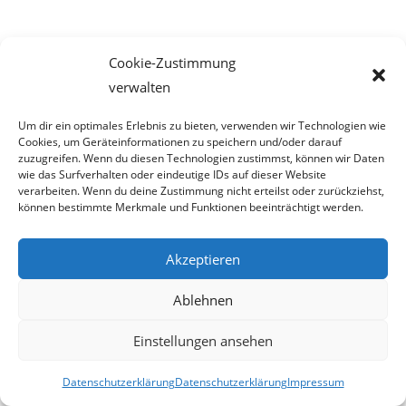
Cookie-Zustimmung
Mit Arbeitnehmervertreter
a la Sulzbacher wie in
verwalten
Oberösterreich, von dessen es genügend
Um dir ein optimales Erlebnis zu bieten, verwenden wir Technologien wie
auch in Wien gibt, lässt sich nicht einmal ein Blumentopf
Cookies, um Geräteinformationen zu speichern und/oder darauf
gewinnen, geschweige denn eine
zuzugreifen. Wenn du diesen Technologien zustimmst, können wir Daten
wie das Surfverhalten oder eindeutige IDs auf dieser Website
AK-Wahl.
verarbeiten. Wenn du deine Zustimmung nicht erteilst oder zurückziehst,
können bestimmte Merkmale und Funktionen beeinträchtigt werden.
Königsmacher Kronen Zeitung
Akzeptieren
Es sind zahlreiche
„Kleinigkeiten“
die dem Kanzler und in
Ablehnen
weiterer Folge der SPÖ die Glaub-
Einstellungen ansehen
würdigkeit genommen haben. Alleiniges
„Hinhacken“
auf
den
politischen Gegner FPÖ
und
Datenschutzerklärung
Datenschutzerklärung
Impressum
gleichzeitiges Händchenhalten mit Erwin Pröll, reichen eben