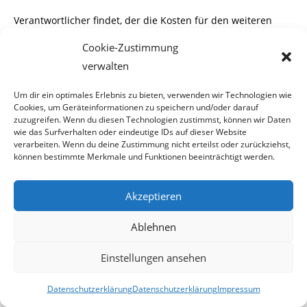
Verantwortlicher findet, der die Kosten für den weiteren
Aufenthalt in Österreich über-
Cookie-Zustimmung
verwalten
nimmt. Auch müsste dieser für die Schäden haften, die
durch eventuell begangenen
Um dir ein optimales Erlebnis zu bieten, verwenden wir Technologien wie
Cookies, um Geräteinformationen zu speichern und/oder darauf
Straftaten entstehen.
zuzugreifen. Wenn du diesen Technologien zustimmst, können wir Daten
wie das Surfverhalten oder eindeutige IDs auf dieser Website
verarbeiten. Wenn du deine Zustimmung nicht erteilst oder zurückziehst,
können bestimmte Merkmale und Funktionen beeinträchtigt werden.
Es wäre höchst interessant wie viele Personen dann noch
übrigbleiben, die sich für den
Akzeptieren
Verbleib von den Abzuschiebenden stark machen.
Ablehnen
Vermutlich nicht ein einziger. Solange
Einstellungen ansehen
es nicht um die eigene Brieftasche geht, kann man leicht
Datenschutzerklärung
Datenschutzerklärung
Impressum
lautstark demonstrieren. Oder