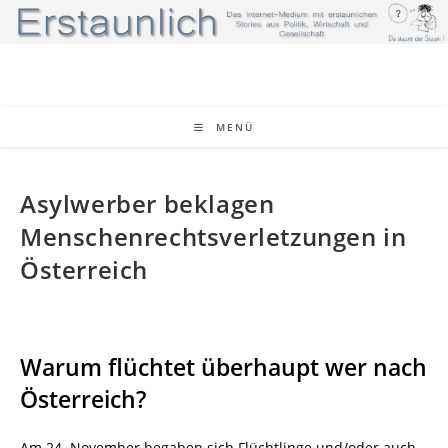
Zum
Inhalt
springen
MENÜ
Asylwerber beklagen
Menschenrechtsverletzungen in
Österreich
Warum flüchtet überhaupt wer nach
Österreich?
Am 24. November begaben sich Flüchtlinge und/oder auch