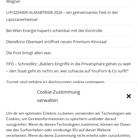
Wagner
LIPIZZANER-ALMABTRIEB 2026 – ein gemeinsames Fest in der
Lipizzanerheimat
Bei Wien Energie haperts scheinbar mit der Kontrolle
Dieselkino Oberwart eröffnet neuen Premium-Kinosaal
Die Post bringt allen was
FPÖ – Schnedlitz: „Bablers Eingriffe in die Privatsphäre gehen zu weit
– den Staat geht es nichts an, wer zuhause auf YouPorn & Co surft!“
Zurzeit sind gefakte A1-Rechnungen online unterwegs
Cookie-Zustimmung
Salzburgs Juden und ihre Sicherheit: „Erst nach einem Anschlag wäre
verwalten
die Gefahr endlich konkret!“
Biologisches Wunder in Ceuta
Um dir ein optimales Erlebnis zu bieten, verwenden wir Technologien wie
Cookies, um Geräteinformationen zu speichern und/oder darauf
Ein vermeintliches Abschiebemärchen
zuzugreifen. Wenn du diesen Technologien zustimmst, können wir Daten
wie das Surfverhalten oder eindeutige IDs auf dieser Website
verarbeiten. Wenn du deine Zustimmung nicht erteilst oder zurückziehst,