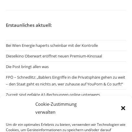
Erstaunliches aktuell:
Bei Wien Energie haperts scheinbar mit der Kontrolle
Dieselkino Oberwart eröffnet neuen Premium-Kinosaal
Die Post bringt allen was
FPÖ – Schnedlitz: „Bablers Eingriffe in die Privatsphäre gehen zu weit
– den Staat geht es nichts an, wer zuhause auf YouPorn & Co surft!“
Zurzeit sind gefakte A1-Rechnungen online unterwegs
Cookie-Zustimmung
Salzburgs Juden und ihre Sicherheit: „Erst nach einem Anschlag wäre
verwalten
die Gefahr endlich konkret!“
Biologisches Wunder in Ceuta
Um dir ein optimales Erlebnis zu bieten, verwenden wir Technologien wie
Cookies, um Geräteinformationen zu speichern und/oder darauf