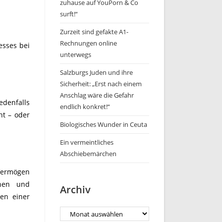
zuhause auf YouPorn & Co
surft!“
Zurzeit sind gefakte A1-
Rechnungen online
esses bei
unterwegs
Salzburgs Juden und ihre
Sicherheit: „Erst nach einem
Anschlag wäre die Gefahr
edenfalls
endlich konkret!“
ht – oder
Biologisches Wunder in Ceuta
Ein vermeintliches
Abschiebemärchen
 Vermögen
nnen und
Archiv
en einer
Archiv