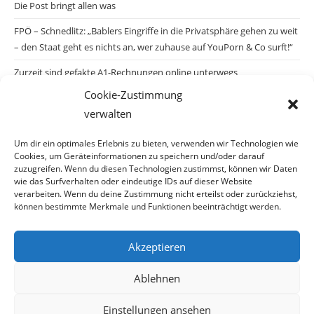
Die Post bringt allen was
FPÖ – Schnedlitz: „Bablers Eingriffe in die Privatsphäre gehen zu weit
– den Staat geht es nichts an, wer zuhause auf YouPorn & Co surft!“
Zurzeit sind gefakte A1-Rechnungen online unterwegs
Cookie-Zustimmung
Salzburgs Juden und ihre Sicherheit: „Erst nach einem Anschlag wäre
verwalten
die Gefahr endlich konkret!“
Biologisches Wunder in Ceuta
Um dir ein optimales Erlebnis zu bieten, verwenden wir Technologien wie
Cookies, um Geräteinformationen zu speichern und/oder darauf
Ein vermeintliches Abschiebemärchen
zuzugreifen. Wenn du diesen Technologien zustimmst, können wir Daten
wie das Surfverhalten oder eindeutige IDs auf dieser Website
verarbeiten. Wenn du deine Zustimmung nicht erteilst oder zurückziehst,
können bestimmte Merkmale und Funktionen beeinträchtigt werden.
Archiv
Akzeptieren
Archiv
Ablehnen
Einstellungen ansehen