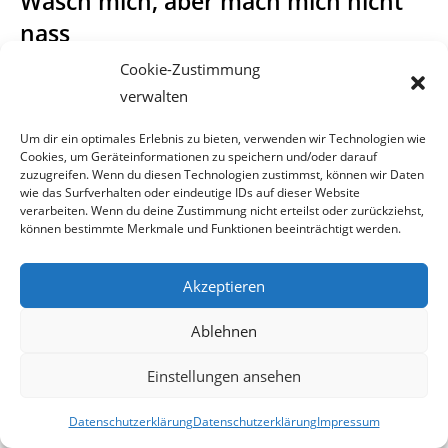
Wasch mich, aber mach mich nicht
nass
Cookie-Zustimmung
Aus der gesamten Beantwortung der parlamentarischen
verwalten
Anfrage, ist keine befriedigende Ant-
Um dir ein optimales Erlebnis zu bieten, verwenden wir Technologien wie
wort zu erkennen.
Cookies, um Geräteinformationen zu speichern und/oder darauf
zuzugreifen. Wenn du diesen Technologien zustimmst, können wir Daten
wie das Surfverhalten oder eindeutige IDs auf dieser Website
Es wird lapidar auf die Gleichbehandlungsanwaltschaft, das
verarbeiten. Wenn du deine Zustimmung nicht erteilst oder zurückziehst,
Gleichbehandlungsgesetz und den
können bestimmte Merkmale und Funktionen beeinträchtigt werden.
Rechtsweg
hingewiesen.
Akzeptieren
Auf keine einzige Frage erfolgte eine konkrete Antwort. Die
Ablehnen
allgemeinen Ausführungen die hier
Einstellungen ansehen
als
„Alibiantwort“
verwendet wurden, haben wir und sicher
auch Herr Hofer selbst gewusst.
Datenschutzerklärung
Datenschutzerklärung
Impressum