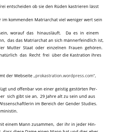
ei entscheiden ob sie den Rüden kastrieren lässt
 im kommenden Matriarchat viel weniger wert sein
sein, worauf das hinausläuft. Da es in einem
, das das Matriarchat an sich männerfeindlich ist,
r Mutter Staat oder einzelnen Frauen gehören.
ürlich das Recht frei über die Kastration ihres
mmt der Webseite
„prokastration.wordpress.com“
,
gt und offenbar von einer geistig gestörten Per-
sich gibt sie an, 29 Jahre alt zu sein und aus
Wissenschaftlerin im Bereich der Gender Studies.
eministin.
mit einem Mann zusammen, der ihr in jeder Hin-
hr, dass diese Dame einen Mann hat und dies eher