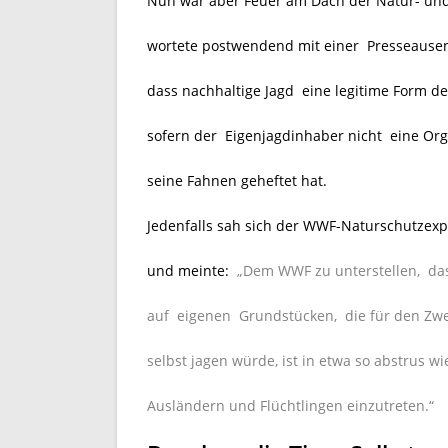
Nun war aber Feuer am Dach der Natur- und
wortete postwendend mit einer Presseausen
dass nachhaltige Jagd eine legitime Form d
sofern der Eigenjagdinhaber nicht eine Orga
seine Fahnen geheftet hat.
Jedenfalls sah sich der WWF-Naturschutzexp
und meinte:
„Dem WWF zu unterstellen, da
auf eigenen Grundstücken, die für den Zw
selbst jagen würde, ist in etwa so abstrus w
Ausländern und Flüchtlingen einzutreten.“