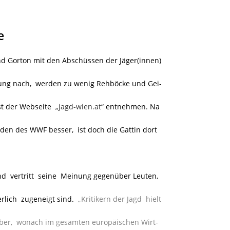
e
nand Gorton mit den Abschüssen der Jäger(innen)
nung nach, werden zu wenig Rehböcke und Gei-
st der Webseite
„jagd-wien.at“
entnehmen. Na
agden des WWF besser, ist doch die Gattin dort
d vertritt seine Meinung gegenüber Leuten,
rlich zugeneigt sind.
„Kritikern der Jagd hielt
ber, wonach im gesamten europäischen Wirt-