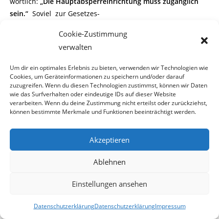
wörtlich:
„Die Hauptabsperreinrichtung muss zugänglich
sein.“
Soviel zur Gesetzes-
Cookie-Zustimmung
kenntnis von Wien-Gas beziehungsweise deren
verwalten
betreffenden Mitarbeiter.
Um dir ein optimales Erlebnis zu bieten, verwenden wir Technologien wie
Die Abholung des Schlüssels im Haus, für den ein
Cookies, um Geräteinformationen zu speichern und/oder darauf
Zeitaufwand von etwa drei Minuten erfor-
zuzugreifen. Wenn du diesen Technologien zustimmst, können wir Daten
wie das Surfverhalten oder eindeutige IDs auf dieser Website
verarbeiten. Wenn du deine Zustimmung nicht erteilst oder zurückziehst,
derlich ist, kann einem Kontrolleur von Wien-Gas zugemutet
können bestimmte Merkmale und Funktionen beeinträchtigt werden.
werden. Und damit hat er auch
den geforderten freien Zugang zur
Akzeptieren
Hauptabsperreinrichtung.
Ablehnen
Bei Gefahr im Verzug, wird von
Einstellungen ansehen
aussen abgedreht
Datenschutzerklärung
Datenschutzerklärung
Impressum
Aber das Beste haben wir uns für den Schluss aufgehoben.