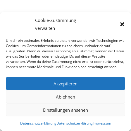
LIPIZZANER-ALMABTRIEB 2026 – ein gemeinsames Fest in der
Cookie-Zustimmung
Lipizzanerheimat
verwalten
Bei Wien Energie haperts scheinbar mit der Kontrolle
Um dir ein optimales Erlebnis zu bieten, verwenden wir Technologien wie
Cookies, um Geräteinformationen zu speichern und/oder darauf
Dieselkino Oberwart eröffnet neuen Premium-Kinosaal
zuzugreifen. Wenn du diesen Technologien zustimmst, können wir Daten
wie das Surfverhalten oder eindeutige IDs auf dieser Website
Die Post bringt allen was
verarbeiten. Wenn du deine Zustimmung nicht erteilst oder zurückziehst,
können bestimmte Merkmale und Funktionen beeinträchtigt werden.
FPÖ – Schnedlitz: „Bablers Eingriffe in die Privatsphäre gehen zu weit
– den Staat geht es nichts an, wer zuhause auf YouPorn & Co surft!“
Akzeptieren
Zurzeit sind gefakte A1-Rechnungen online unterwegs
Salzburgs Juden und ihre Sicherheit: „Erst nach einem Anschlag wäre
Ablehnen
die Gefahr endlich konkret!“
Einstellungen ansehen
Biologisches Wunder in Ceuta
Ein vermeintliches Abschiebemärchen
Datenschutzerklärung
Datenschutzerklärung
Impressum