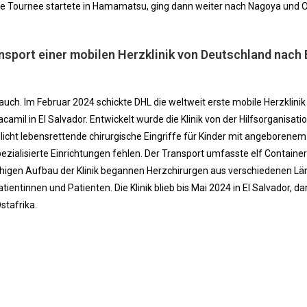
Die Tournee startete in Hamamatsu, ging dann weiter nach Nagoya und 
ansport einer mobilen Herzklinik von Deutschland nach 
auch. Im Februar 2024 schickte DHL die weltweit erste mobile Herzklinik
mil in El Salvador. Entwickelt wurde die Klinik von der Hilfsorganisati
cht lebensrettende chirurgische Eingriffe für Kinder mit angeborenem
ezialisierte Einrichtungen fehlen. Der Transport umfasste elf Container
gen Aufbau der Klinik begannen Herzchirurgen aus verschiedenen Lä
ientinnen und Patienten. Die Klinik blieb bis Mai 2024 in El Salvador, d
stafrika.