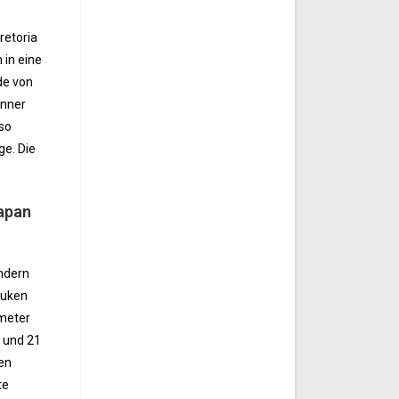
retoria
in eine
de von
onner
 so
ge. Die
Japan
ndern
auken
ometer
 und 21
xen
te