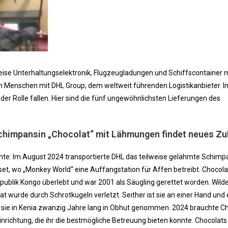
ise Unterhaltungselektronik, Flugzeugladungen und Schiffscontainer m
en Menschen mit DHL Group, dem weltweit führenden Logistikanbieter. 
der Rolle fallen. Hier sind die fünf ungewöhnlichsten Lieferungen des
Schimpansin „Chocolat“ mit Lähmungen findet neues Z
hte: Im August 2024 transportierte DHL das teilweise gelähmte Schim
set, wo „Monkey World“ eine Auffangstation für Affen betreibt. Chocola
epublik Kongo überlebt und war 2001 als Säugling gerettet worden. Wild
at wurde durch Schrotkugeln verletzt. Seither ist sie an einer Hand und
te sie in Kenia zwanzig Jahre lang in Obhut genommen. 2024 brauchte C
n Einrichtung, die ihr die bestmögliche Betreuung bieten konnte. Chocola