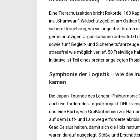
Eine Tierschutzaktion bricht Rekorde: 163 Ka
ins „Shamwari“-Wildschutzgebiet am Ostkap S
sichere Umgebung, wo sie ungestört brüten un
gemeinnützigen Organisationen unterstützt un
sowie fünf Begleit- und Sicherheitsfahrzeuge e
stressfrei wie möglich verlief. 50 Freiwillige 
Initiative ist Teil eines breiter angelegten Pr
Symphonie der Logistik – wie die 
kamen
Die Japan-Tournee des London Philharmonic O
auch ein forderndes Logistikprojekt. DHL trans
und eine Harfe, von Großbritannien zur Hamama
auf dem Luft- und Landweg erforderte akribi
Grad Celsius halten, damit sich die Holzinst
waren darauf ausgelegt, Stöße und Erschütte