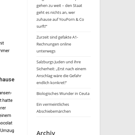
gehen zu weit – den Staat
geht es nichts an, wer
zuhause auf YouPorn & Co
surft!“
Zurzeit sind gefakte A1-
it
Rechnungen online
unterwegs
Immer
Salzburgs Juden und ihre
Sicherheit: „Erst nach einem
Anschlag wäre die Gefahr
uhause
endlich konkret!“
pansen-
Biologisches Wunder in Ceuta
t hatte
Ein vermeintliches
erer
Abschiebemärchen
 einem
hocolat
ts Umzug
Archiv