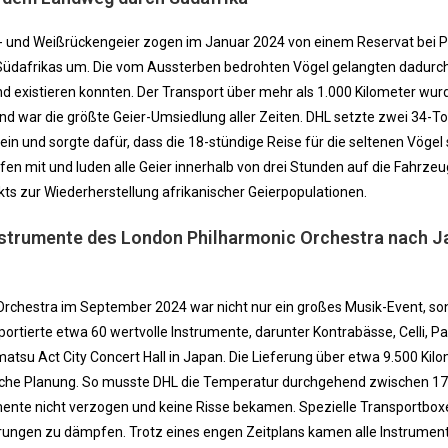
p- und Weißrückengeier zogen im Januar 2024 von einem Reservat bei P
üdafrikas um. Die vom Aussterben bedrohten Vögel gelangten dadurch 
d existieren konnten. Der Transport über mehr als 1.000 Kilometer wur
d war die größte Geier-Umsiedlung aller Zeiten. DHL setzte zwei 34-T
in und sorgte dafür, dass die 18-stündige Reise für die seltenen Vögel
halfen mit und luden alle Geier innerhalb von drei Stunden auf die Fahrzeu
ojekts zur Wiederherstellung afrikanischer Geierpopulationen.
Instrumente des London Philharmonic Orchestra nach 
rchestra im September 2024 war nicht nur ein großes Musik-Event, so
portierte etwa 60 wertvolle Instrumente, darunter Kontrabässe, Celli, P
tsu Act City Concert Hall in Japan. Die Lieferung über etwa 9.500 Kil
sche Planung. So musste DHL die Temperatur durchgehend zwischen 17
rumente nicht verzogen und keine Risse bekamen. Spezielle Transportbo
rungen zu dämpfen. Trotz eines engen Zeitplans kamen alle Instrumen