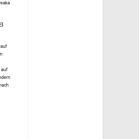
Osaka
El
 auf
on
 auf
ndern
anach