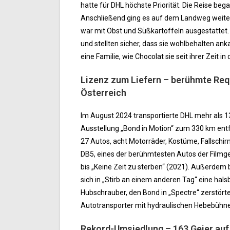
hatte für DHL höchste Priorität. Die Reise be
Anschließend ging es auf dem Landweg weiter
war mit Obst und Süßkartoffeln ausgestattet
und stellten sicher, dass sie wohlbehalten a
eine Familie, wie Chocolat sie seit ihrer Zeit in
Lizenz zum Liefern – berühmte Req
Österreich
Im August 2024 transportierte DHL mehr als 1
Ausstellung „Bond in Motion“ zum 330 km ent
27 Autos, acht Motorräder, Kostüme, Fallschi
DB5, eines der berühmtesten Autos der Filmges
bis „Keine Zeit zu sterben“ (2021). Außerde
sich in „Stirb an einem anderen Tag“ eine hals
Hubschrauber, den Bond in „Spectre“ zerstörte,
Autotransporter mit hydraulischen Hebebühn
Rekord-Umsiedlung – 163 Geier au