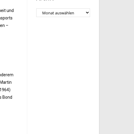
eit und
nsports
nen –
anderem
 Martin
(1964)
es Bond