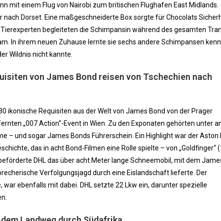
gann mit einem Flug von Nairobi zum britischen Flughafen East Midlands.
 nach Dorset. Eine maßgeschneiderte Box sorgte für Chocolats Sicherh
. Tierexperten begleiteten die Schimpansin während des gesamten Tra
nkam. In ihrem neuen Zuhause lernte sie sechs andere Schimpansen ken
 der Wildnis nicht kannte.
uisiten von James Bond reisen von Tschechien nach
30 ikonische Requisiten aus der Welt von James Bond von der Prager
fernten „007 Action“-Event in Wien. Zu den Exponaten gehörten unter 
rme – und sogar James Bonds Führerschein. Ein Highlight war der Aston
chichte, das in acht Bond-Filmen eine Rolle spielte – von „Goldfinger“ 
m beförderte DHL das über acht Meter lange Schneemobil, mit dem Jam
brecherische Verfolgungsjagd durch eine Eislandschaft lieferte. Der
 war ebenfalls mit dabei. DHL setzte 22 Lkw ein, darunter spezielle
en.
f dem Landweg durch Südafrika