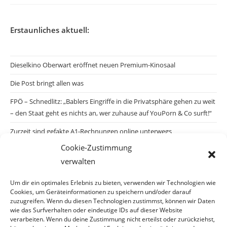
Erstaunliches aktuell:
Dieselkino Oberwart eröffnet neuen Premium-Kinosaal
Die Post bringt allen was
FPÖ – Schnedlitz: „Bablers Eingriffe in die Privatsphäre gehen zu weit
– den Staat geht es nichts an, wer zuhause auf YouPorn & Co surft!“
Zurzeit sind gefakte A1-Rechnungen online unterwegs
Cookie-Zustimmung
Salzburgs Juden und ihre Sicherheit: „Erst nach einem Anschlag wäre
verwalten
die Gefahr endlich konkret!“
Biologisches Wunder in Ceuta
Um dir ein optimales Erlebnis zu bieten, verwenden wir Technologien wie
Cookies, um Geräteinformationen zu speichern und/oder darauf
Ein vermeintliches Abschiebemärchen
zuzugreifen. Wenn du diesen Technologien zustimmst, können wir Daten
wie das Surfverhalten oder eindeutige IDs auf dieser Website
verarbeiten. Wenn du deine Zustimmung nicht erteilst oder zurückziehst,