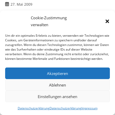
Beitrag
27. Mai 2009
veröffentlicht:
Cookie-Zustimmung
verwalten
Sind Sie ein Mörder Herr K. ?
Um dir ein optimales Erlebnis zu bieten, verwenden wir Technologien wie
Cookies, um Geräteinformationen zu speichern und/oder darauf
zuzugreifen. Wenn du diesen Technologien zustimmst, können wir Daten
wie das Surfverhalten oder eindeutige IDs auf dieser Website
verarbeiten. Wenn du deine Zustimmung nicht erteilst oder zurückziehst,
Komuczky Reloaded
können bestimmte Merkmale und Funktionen beeinträchtigt werden.
Da uns in einem Blog betreffend des ersten Interviews
mit
Akzeptieren
Herrn Komuczky, in Sachen
Ablehnen
eines angeblichen Spendenskandals beim
Blindenverein
„Engel auf Pfoten“, vorgeworfen
Einstellungen ansehen
wurde dieses zu lasch geführt zu haben, wollten wir das
Datenschutzerklärung
Datenschutzerklärung
Impressum
nicht auf uns sitzen lassen und haben