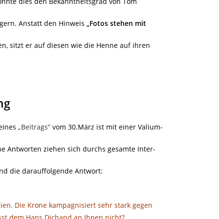
önnte dies den Bekanntheitsgrad von Tom
igern. Anstatt den Hinweis
„Fotos stehen mit
, sitzt er auf diesen wie die Henne auf ihren
ng
seines
„Beitrags“
vom 30.März ist mit einer Valium-
he Antworten ziehen sich durchs gesamte Inter-
und die darauffolgende Antwort:
ien. Die Krone kampagnisiert sehr stark gegen
sst dem Hans Dichand an Ihnen nicht?