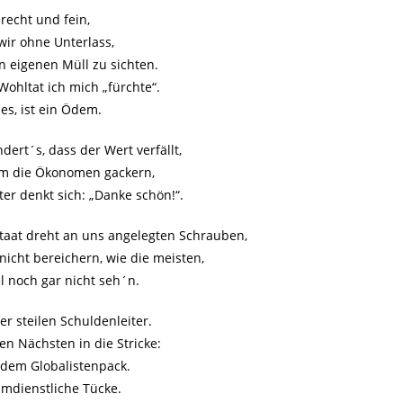
 recht und fein,
wir ohne Unterlass,
en eigenen Müll zu sichten.
 Wohltat ich mich „fürchte“.
es, ist ein Ödem.
dert´s, dass der Wert verfällt,
sum die Ökonomen gackern,
r denkt sich: „Danke schön!“.
Staat dreht an uns angelegten Schrauben,
 nicht bereichern, wie die meisten,
l noch gar nicht seh´n.
er steilen Schuldenleiter.
en Nächsten in die Stricke:
 dem Globalistenpack.
imdienstliche Tücke.