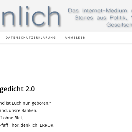
DATENSCHUTZERKLÄRUNG
ANMELDEN
edicht 2.0
and ist Euch nun geboren.“
tand, unsre Banken.
f ohne Blei,
Pfaff´ hör, denk ich: ERROR.