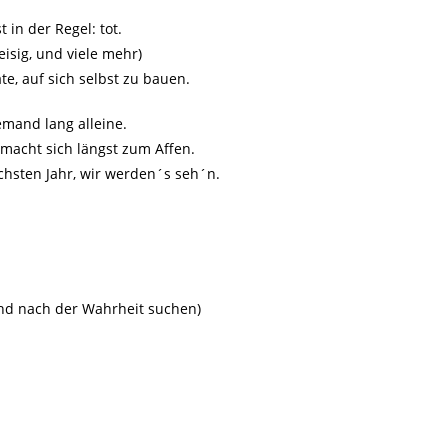
in der Regel: tot.
eisig, und viele mehr)
e, auf sich selbst zu bauen.
emand lang alleine.
acht sich längst zum Affen.
chsten Jahr, wir werden´s seh´n.
tand nach der Wahrheit suchen)