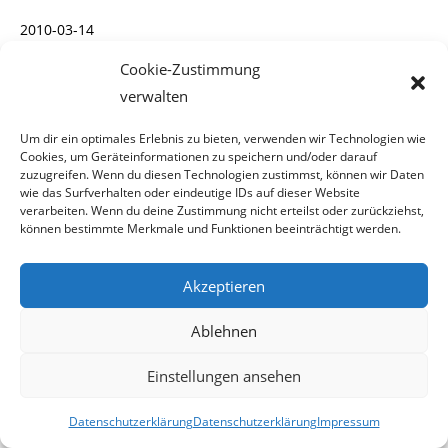
2010-03-14
Cookie-Zustimmung
verwalten
Beitrag
14. März 2010
veröffentlicht:
Um dir ein optimales Erlebnis zu bieten, verwenden wir Technologien wie
Cookies, um Geräteinformationen zu speichern und/oder darauf
zuzugreifen. Wenn du diesen Technologien zustimmst, können wir Daten
wie das Surfverhalten oder eindeutige IDs auf dieser Website
verarbeiten. Wenn du deine Zustimmung nicht erteilst oder zurückziehst,
Klosterschwuchteln
können bestimmte Merkmale und Funktionen beeinträchtigt werden.
Akzeptieren
Rustikales
Vokabular
Ablehnen
Einstellungen ansehen
Nun das der
Tiroler FPÖ-Nationalratsabgeordnete Werner
Königshofer eher zu den rusti-
Datenschutzerklärung
Datenschutzerklärung
Impressum