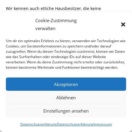
Wir kennen auch etliche Hausbesitzer, die keine
Wohnungen an
„Schwarze“
vermieten,
Cookie-Zustimmung
da sie es vermeiden wollen ständig die Suchtgifttruppe im
verwalten
Haus zu haben.
Ob diese Leute Rassisten sind oder nur aus Selbstschutz
Um dir ein optimales Erlebnis zu bieten, verwenden wir Technologien wie
handeln, bleibt jedem selbst
Cookies, um Geräteinformationen zu speichern und/oder darauf
zuzugreifen. Wenn du diesen Technologien zustimmst, können wir Daten
überlassen dies zu beurteilen.
wie das Surfverhalten oder eindeutige IDs auf dieser Website
Es ändert aber nichts an der Tatsache, solange sich der
verarbeiten. Wenn du deine Zustimmung nicht erteilst oder zurückziehst,
Polizeiapparat nicht von
können bestimmte Merkmale und Funktionen beeinträchtigt werden.
Beamten wie im Fall
„Bakary“
trennt, wird er immer wieder
mit dem Vorwurf des
Akzeptieren
Rassimus konfrontiert sein.
Ablehnen
Einstellungen ansehen
Stauni
Datenschutzerklärung
Datenschutzerklärung
Impressum