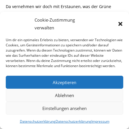
Da vernehmen wir doch mit Erstaunen, was der Grüne
Sicherheitssprecher Peter Pilz von
Cookie-Zustimmung
sich gibt. „
Der Assistenzeinsatz ist ein Fiasko, und das wahre
verwalten
Ausmaß noch schlimmer als
Um dir ein optimales Erlebnis zu bieten, verwenden wir Technologien wie
Cookies, um Geräteinformationen zu speichern und/oder darauf
wir dachten“
, meint der Sicherheitsexperte der
zuzugreifen. Wenn du diesen Technologien zustimmst, können wir Daten
Gutmenschenpartei in einer heutigen APA-
wie das Surfverhalten oder eindeutige IDs auf dieser Website
verarbeiten. Wenn du deine Zustimmung nicht erteilst oder zurückziehst,
können bestimmte Merkmale und Funktionen beeinträchtigt werden.
OTS Aussendung.
Was Pilz wohl damit meint. Sieht er es vielleicht als Fiasko,
Akzeptieren
dass noch nicht mehr Menschen
Ablehnen
durch raubende Ostblockbanden umgebracht worden sind,
weil diese doch etwas Hemm-
Einstellungen ansehen
ungen haben, wenn sie sich schwerbewaffneten Soldaten
Datenschutzerklärung
Datenschutzerklärung
Impressum
gegenüber sehen.