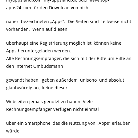
apps24.com für den Download von nicht
näher bezeichneten „Apps“. Die Seiten sind teilweise nicht
vorhanden. Wenn auf diesen
überhaupt eine Registrierung möglich ist, können keine
Apps heruntergeladen werden.
Alle Rechnungsempfänger, die sich mit der Bitte um Hilfe an
den Internet Ombudsmann
gewandt haben, geben außerdem unisono und absolut
glaubwürdig an, keine dieser
Webseiten jemals genutzt zu haben. Viele
Rechnungsempfänger verfügen nicht einmal
über ein Smartphone, das die Nutzung von „Apps“ erlauben
würde.