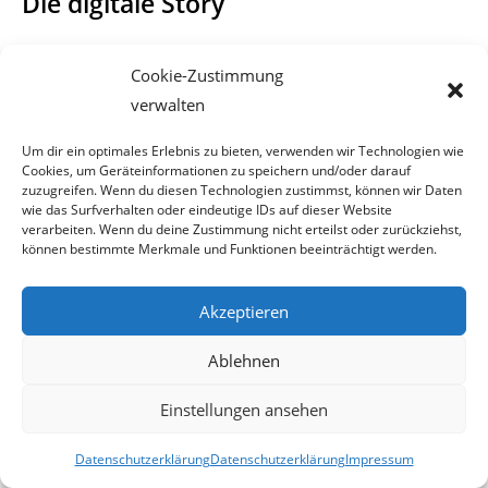
Die digitale Story
Im Oktober 2006 begann der ORF von analoger auf digitale
Cookie-Zustimmung
Ausstrahlung seiner Programme
verwalten
umzustellen. Die normale Antenne hatte ausgedient und
Um dir ein optimales Erlebnis zu bieten, verwenden wir Technologien wie
zigtausende Kunden waren
Cookies, um Geräteinformationen zu speichern und/oder darauf
zuzugreifen. Wenn du diesen Technologien zustimmst, können wir Daten
gezwungen sich einen Digitalreceiver, samt ORF-Digital Sat-
wie das Surfverhalten oder eindeutige IDs auf dieser Website
verarbeiten. Wenn du deine Zustimmung nicht erteilst oder zurückziehst,
Karte zu kaufen.
können bestimmte Merkmale und Funktionen beeinträchtigt werden.
Für die Freischaltung der Karte mußte auch eine einmalige
Akzeptieren
Gebühr berappt werden.
Ablehnen
Einstellungen ansehen
Mit dieser Karte wurde die
Datenschutzerklärung
Datenschutzerklärung
Impressum