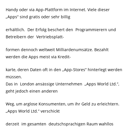
Handy oder via App-Plattform im Internet. Viele dieser
„Apps“ sind gratis oder sehr billig
erhältlich. Der Erfolg beschert den Programmierern und
Betreibern der Vertriebsplatt-
formen dennoch weltweit Milliardenumsätze. Bezahlt
werden die Apps meist via Kredit-
karte, deren Daten oft in den „App-Stores“ hinterlegt werden
müssen.
Das in London ansässige Unternehmen „Apps World Ltd.“,
geht jedoch einen anderen
Weg, um arglose Konsumenten, um ihr Geld zu erleichtern.
„Apps World Ltd.“ verschickt
derzeit im gesamten deutschsprachigen Raum wahllos