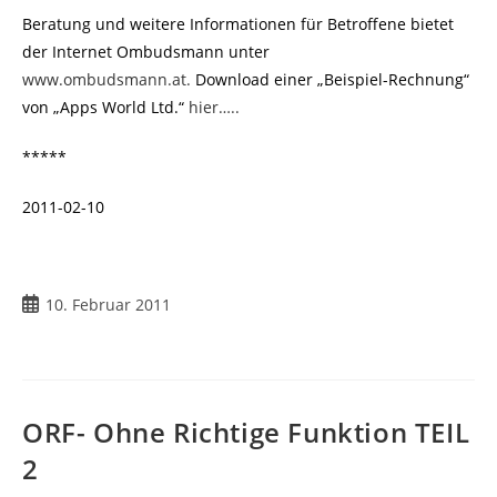
Beratung und weitere Informationen für Betroffene bietet
der Internet Ombudsmann unter
www.ombudsmann.at.
Download einer „Beispiel-Rechnung“
von „Apps World Ltd.“
hier…..
*****
2011-02-10
Beitrag
10. Februar 2011
veröffentlicht:
ORF- Ohne Richtige Funktion TEIL
2