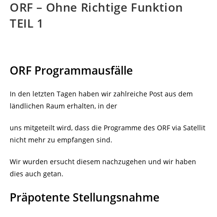
ORF – Ohne Richtige Funktion
TEIL 1
ORF Programmausfälle
In den letzten Tagen haben wir zahlreiche Post aus dem
ländlichen Raum erhalten, in der
uns mitgeteilt wird, dass die Programme des ORF via Satellit
nicht mehr zu empfangen sind.
Wir wurden ersucht diesem nachzugehen und wir haben
dies auch getan.
Präpotente Stellungsnahme