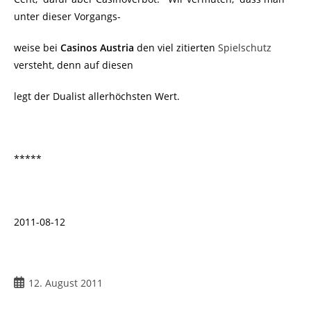
unter dieser Vorgangs-
weise bei
Casinos Austria
den viel zitierten
Spielschutz
versteht, denn auf diesen
legt der Dualist allerhöchsten Wert.
*****
2011-08-12
Beitrag
12. August 2011
veröffentlicht: