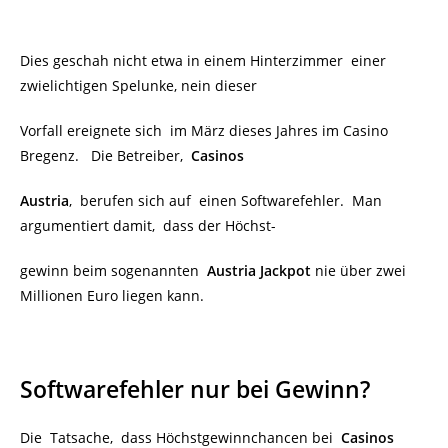
Dies geschah nicht etwa in einem Hinterzimmer
einer
zwielichtigen Spelunke, nein dieser
Vorfall ereignete sich
im März dieses Jahres im Casino
Bregenz. Die Betreiber,
Casinos
Austria
, berufen sich auf einen Softwarefehler. Man
argumentiert damit, dass der Höchst-
gewinn beim sogenannten
Austria Jackpot
nie über zwei
Millionen Euro liegen kann.
Softwarefehler nur bei Gewinn?
Die Tatsache, dass Höchstgewinnchancen bei
Casinos