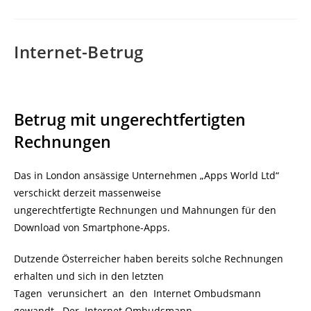
Internet-Betrug
Betrug mit ungerechtfertigten
Rechnungen
Das in London ansässige Unternehmen „Apps World Ltd“
verschickt derzeit massenweise
ungerechtfertigte Rechnungen und Mahnungen für den
Download von Smartphone-Apps.
Dutzende Österreicher haben bereits solche Rechnungen
erhalten und sich in den letzten
Tagen verunsichert an den Internet Ombudsmann
gewandt. Der Internet Ombudsmann