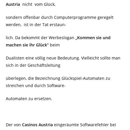
Austria
nicht vom Glück,
sondern offenbar durch Computerprogramme geregelt
werden,
ist in der Tat erstaun-
lich. Da bekommt der Werbeslogan
„Kommen sie und
machen sie ihr Glück“
beim
Dualisten eine völlig neue Bedeutung. Vielleicht sollte man
sich in der Geschäftsleitung
überlegen, die Bezeichnung Glückspiel-Automaten zu
streichen und durch Software-
Automaten zu ersetzen.
Der von
Casinos Austria
eingeräumte Softwarefehler bei