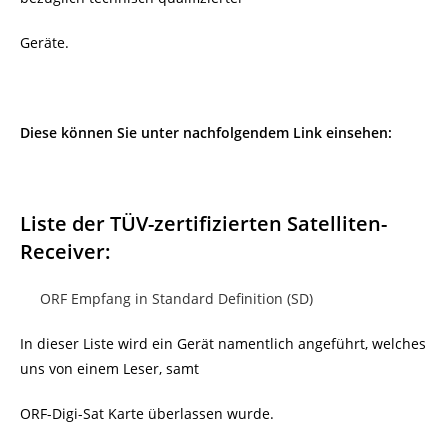
Geräte.
Diese können Sie unter nachfolgendem Link einsehen:
Liste der TÜV-zertifizierten Satelliten-
Receiver:
ORF Empfang in Standard Definition (SD)
In dieser Liste wird ein Gerät namentlich angeführt, welches
uns von einem Leser, samt
ORF-Digi-Sat Karte überlassen wurde.