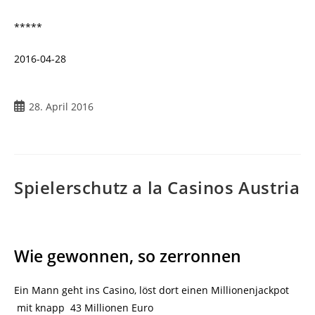
*****
2016-04-28
Beitrag
28. April 2016
veröffentlicht:
Spielerschutz a la Casinos Austria
Wie gewonnen, so zerronnen
Ein Mann geht ins Casino, löst dort einen Millionenjackpot
mit knapp
43 Millionen Euro