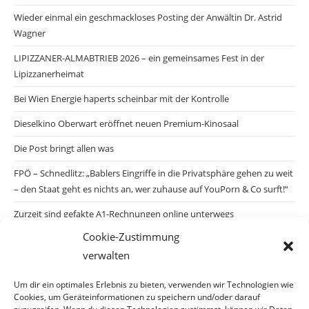
Wieder einmal ein geschmackloses Posting der Anwältin Dr. Astrid
Wagner
LIPIZZANER-ALMABTRIEB 2026 – ein gemeinsames Fest in der
Lipizzanerheimat
Bei Wien Energie haperts scheinbar mit der Kontrolle
Dieselkino Oberwart eröffnet neuen Premium-Kinosaal
Die Post bringt allen was
FPÖ – Schnedlitz: „Bablers Eingriffe in die Privatsphäre gehen zu weit
– den Staat geht es nichts an, wer zuhause auf YouPorn & Co surft!“
Zurzeit sind gefakte A1-Rechnungen online unterwegs
Cookie-Zustimmung
Salzburgs Juden und ihre Sicherheit: „Erst nach einem Anschlag wäre
verwalten
die Gefahr endlich konkret!“
Biologisches Wunder in Ceuta
Um dir ein optimales Erlebnis zu bieten, verwenden wir Technologien wie
Cookies, um Geräteinformationen zu speichern und/oder darauf
Ein vermeintliches Abschiebemärchen