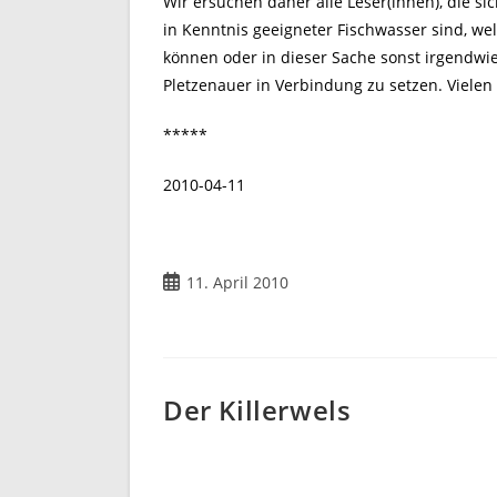
Wir ersuchen daher alle Leser(innen), die si
in Kenntnis geeigneter Fischwasser sind, we
können oder in dieser Sache sonst irgendwie 
Pletzenauer in Verbindung zu setzen. Vielen
*****
2010-04-11
Beitrag
11. April 2010
veröffentlicht:
Der Killerwels