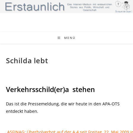
Zum
Inhalt
springen
MENÜ
Schilda lebt
Verkehrsschild(er)a stehen
Das ist die Pressemeldung, die wir heute in den APA-OTS
entdeckt haben.
ASFINAG: Überholverbot auf der A 4 seit Freitag, 22. Mai 2009 i