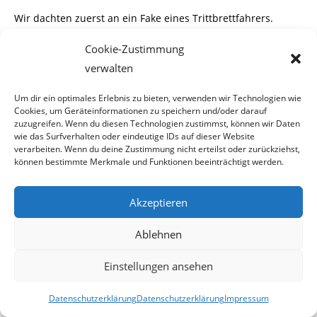
Wir dachten zuerst an ein Fake eines Trittbrettfahrers.
Jedoch bei genauerer Analyse dieses
Cookie-Zustimmung
E-Mails kommt man zu Kenntnis, dass dieses echt ist.
verwalten
Typisch dafür ist die Passage mit dem Ritterorden, die sich
Um dir ein optimales Erlebnis zu bieten, verwenden wir Technologien wie
mit den Kommentaren aus deren
Cookies, um Geräteinformationen zu speichern und/oder darauf
zuzugreifen. Wenn du diesen Technologien zustimmst, können wir Daten
Blog, der von einem kriminellen Verantwortlichen und
wie das Surfverhalten oder eindeutige IDs auf dieser Website
verarbeiten. Wenn du deine Zustimmung nicht erteilst oder zurückziehst,
Administrator betrieben wird, einwand-
können bestimmte Merkmale und Funktionen beeinträchtigt werden.
frei deckt.
Akzeptieren
Versuchte Nötigung
Ablehnen
Über diesen überaus erstaunlichen Dialog, haben wir
Einstellungen ansehen
seinerzeit nachfolgenden Beitrag verfasst.
http://www.erstaunlich.at/index.php?
Datenschutzerklärung
Datenschutzerklärung
Impressum
option=com_content&view=article&id=255;engel-auf-