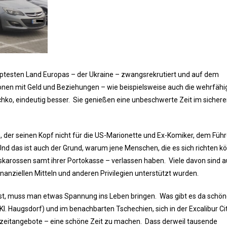
ruptesten Land Europas – der Ukraine – zwangsrekrutiert und auf dem
onen mit Geld und Beziehungen – wie beispielsweise auch die wehrfäh
schko, eindeutig besser. Sie genießen eine unbeschwerte Zeit im sicher
 der seinen Kopf nicht für die US-Marionette und Ex-Komiker, dem Führ
 Und das ist auch der Grund, warum jene Menschen, die es sich richten 
uskarossen samt ihrer Portokasse – verlassen haben. Viele davon sind 
anziellen Mitteln und anderen Privilegien unterstützt wurden.
ist, muss man etwas Spannung ins Leben bringen. Was gibt es da schön
l. Haugsdorf) und im benachbarten Tschechien, sich in der Excalibur Cit
eizeitangebote – eine schöne Zeit zu machen. Dass derweil tausende