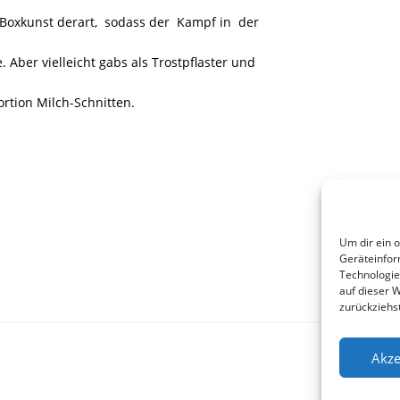
Boxkunst derart, sodass der Kampf in der
ber vielleicht gabs als Trostpflaster und
rtion Milch-Schnitten.
Um dir ein 
Geräteinfor
Technologie
auf dieser 
zurückziehs
Akze