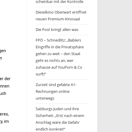
scheinbar mit der Kontrolle
Dieselkino Oberwart eröffnet
neuen Premium-Kinosaal
Die Post bringt allen was
FPÖ – Schnedlitz: „Bablers
Eingriffe in die Privatsphäre
igen
gehen zu weit – den Staat
en
geht es nichts an, wer
zuhause auf YouPorn & Co
surft!“
er der
Zurzeit sind gefakte A1-
können
Rechnungen online
auch
unterwegs
Salzburgs Juden und ihre
eres,
Sicherheit: „Erst nach einem
y, im
Anschlag wäre die Gefahr
endlich konkret!“