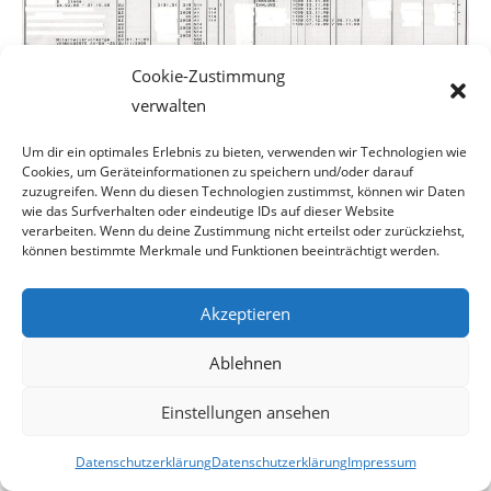
Cookie-Zustimmung
verwalten
Erst mit Rechtsbeistand Erfolg
Um dir ein optimales Erlebnis zu bieten, verwenden wir Technologien wie
Cookies, um Geräteinformationen zu speichern und/oder darauf
Erst als der Unternehmer im Vormonat seinen
zuzugreifen. Wenn du diesen Technologien zustimmst, können wir Daten
wie das Surfverhalten oder eindeutige IDs auf dieser Website
Rechtsbeistand einschaltete, bequemte man
verarbeiten. Wenn du deine Zustimmung nicht erteilst oder zurückziehst,
können bestimmte Merkmale und Funktionen beeinträchtigt werden.
sich bei der WGKK Frau Ilona S. per 31.10.2009 zu
stornieren. Jetzt wartet er auf die Refund-
Akzeptieren
ierung der einbezahlten Beiträge für eine Dienstnehmerin
Ablehnen
die er gar nicht hatte.
Einstellungen ansehen
Warum kein Strafgeld für die WGKK?
Datenschutzerklärung
Datenschutzerklärung
Impressum
Was wir mit diesem Beispiel aufzeigen wollen ist, dass die