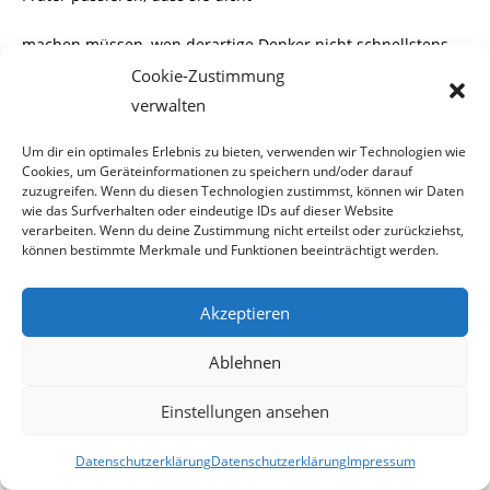
machen müssen, wen derartige Denker nicht schnellstens
auf den Boden der Realität zurück
Cookie-Zustimmung
verwalten
kehren.
Um dir ein optimales Erlebnis zu bieten, verwenden wir Technologien wie
Cookies, um Geräteinformationen zu speichern und/oder darauf
zuzugreifen. Wenn du diesen Technologien zustimmst, können wir Daten
wie das Surfverhalten oder eindeutige IDs auf dieser Website
verarbeiten. Wenn du deine Zustimmung nicht erteilst oder zurückziehst,
können bestimmte Merkmale und Funktionen beeinträchtigt werden.
Solange sich eine
„demokratische“
Partei den Slogan
Akzeptieren
„Abendland in Christenhand“
Ablehnen
auf ihre Fahnen heftet und diese Gesinnung offiziell und
unbehelligt vertreten kann, wird
Einstellungen ansehen
„Paintball“
mit absoluter Sicherheit das kleinere Übel sein.
Datenschutzerklärung
Datenschutzerklärung
Impressum