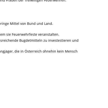
nd Frauen der freiwilligen Feuerwehren.
eringe Mittel von Bund und Land.
ndem sie Feuerwehrfeste veranstalten.
usreichende Bugdetmitteln zu investestieren und
fangjäger, die in Österreich ohnehin kein Mensch