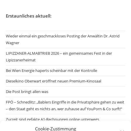
Erstaunliches aktuell:
Wieder einmal ein geschmackloses Posting der Anwältin Dr. Astrid
Wagner
LIPIZZANER-ALMABTRIEB 2026 – ein gemeinsames Fest in der
Lipizzanerheimat
Bei Wien Energie haperts scheinbar mit der Kontrolle
Dieselkino Oberwart eröffnet neuen Premium-Kinosaal
Die Post bringt allen was
FPÖ – Schnedlitz: „Bablers Eingriffe in die Privatsphäre gehen zu weit
– den Staat geht es nichts an, wer zuhause auf YouPorn & Co surft!“
Zurzeit sind gefakte A1-Rechnungen online unterwegs
Cookie-Zustimmung
Salzburgs Juden und ihre Sicherheit: „Erst nach einem Anschlag wäre