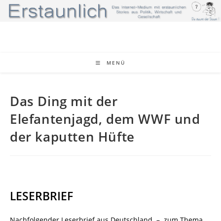
Zum
Inhalt
springen
MENÜ
Das Ding mit der
Elefantenjagd, dem WWF und
der kaputten Hüfte
LESERBRIEF
Nachfolgender Leserbrief aus Deutschland
–
zum Thema