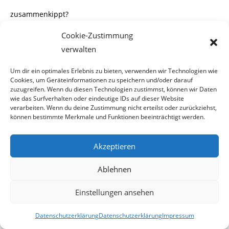
zusammenkippt?
Cookie-Zustimmung
verwalten
So, liebe Leser, hier sollte eigentlich Schluss ein.
Um dir ein optimales Erlebnis zu bieten, verwenden wir Technologien wie
Cookies, um Geräteinformationen zu speichern und/oder darauf
zuzugreifen. Wenn du diesen Technologien zustimmst, können wir Daten
Eigentlich wollte ich Ihnen diese Mail schon heute früh
wie das Surfverhalten oder eindeutige IDs auf dieser Website
verarbeiten. Wenn du deine Zustimmung nicht erteilst oder zurückziehst,
zuschicken, dass Ihnen auch schön
können bestimmte Merkmale und Funktionen beeinträchtigt werden.
das Sonntagsbrötchen im Hals steckenbleibt. Aber ich habe
noch eine nette Mär vom WWF,
Akzeptieren
ein Interview mit dem WWF Präsidenten Deutschland
Ablehnen
zugesendet bekommen, welches ich
Einstellungen ansehen
kurz noch sezieren will.
Datenschutzerklärung
Datenschutzerklärung
Impressum