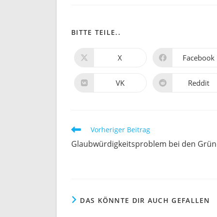
DIESEN
BITTE TEILE..
INHALT
X
Facebook
Öffnet
Öffnet
in
in
TEILEN
einem
einem
neuen
neuen
VK
Reddit
Öffnet
Öffnet
Fenster
Fenster
in
in
einem
einem
neuen
neuen
Fenster
Fenster
Weitere
Vorheriger Beitrag
Artikel
Glaubwürdigkeitsproblem bei den Grü
ansehen
DAS KÖNNTE DIR AUCH GEFALLEN