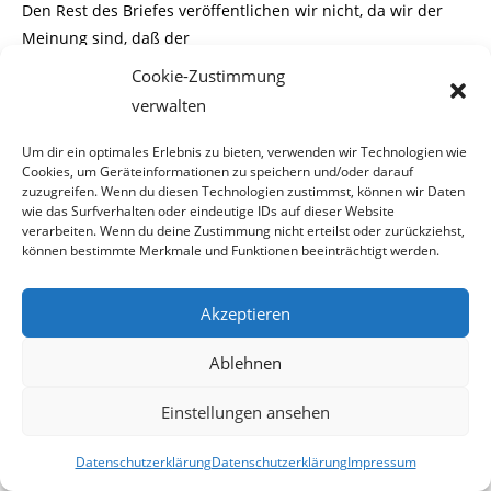
Den Rest des Briefes veröffentlichen wir nicht, da wir der
Meinung sind, daß der
Verfasser nicht ganz clean gewesen sein kann, als er diesen
Cookie-Zustimmung
geschrieben hat.
verwalten
Wir werden diesem Forum hier keine Plattform für
Drogenwerbung bieten.
Um dir ein optimales Erlebnis zu bieten, verwenden wir Technologien wie
Cookies, um Geräteinformationen zu speichern und/oder darauf
Der Admin meint auch, daß auf seiner Website alles
zuzugreifen. Wenn du diesen Technologien zustimmst, können wir Daten
Rechtens sei.
wie das Surfverhalten oder eindeutige IDs auf dieser Website
Na klar, darum haben sie ja auch vergessen ein Impressum
verarbeiten. Wenn du deine Zustimmung nicht erteilst oder zurückziehst,
können bestimmte Merkmale und Funktionen beeinträchtigt werden.
anzugeben.
Admin spielt auf Drogenwebsite
Akzeptieren
wichtig
Ablehnen
Originalposting auf der Drogenwebsite von Liquid , heute
um 16:55
Einstellungen ansehen
ich hab mir mal erlaubt eine Mail an den Seitenbetreiber zu
schicken indem ich die
Datenschutzerklärung
Datenschutzerklärung
Impressum
ungeheuerlichen Anschuldigungen verurteile und ihn