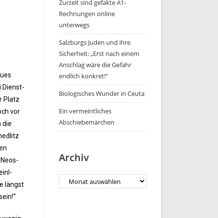
Zurzeit sind gefakte A1-
Rechnungen online
unterwegs
Salzburgs Juden und ihre
Sicherheit: „Erst nach einem
Anschlag wäre die Gefahr
eues
endlich konkret!“
i Dienst-
Biologisches Wunder in Ceuta
r Platz
Ein vermeintliches
och vor
Abschiebemärchen
 die
nedlitz
ren
Archiv
t Neos-
einl-
e längst
ein!“