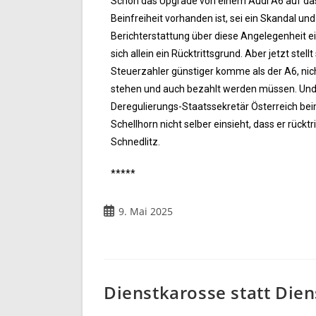
Schon das Upgrade von einem Audi A6 auf das
Beinfreiheit vorhanden ist, sei ein Skandal u
Berichterstattung über diese Angelegenheit e
sich allein ein Rücktrittsgrund. Aber jetzt ste
Steuerzahler günstiger komme als der A6, nich
stehen und auch bezahlt werden müssen. Und da
Deregulierungs-Staatssekretär Österreich beim
Schellhorn nicht selber einsieht, dass er rückt
Schnedlitz.
*****
9. Mai 2025
Dienstkarosse statt Dien