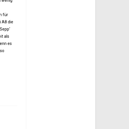
u wenig
n für
i A8 die
-Sepp‘
t als
Wenn es
 so