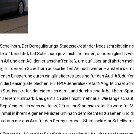
chellhorn. Der Deregulierungs-Staatssekretär der Neos schreibt ein n
.at“ berichtet, hat Schellhorn jetzt nicht nur einen, sondern gleich zwe
n A6 und den A8, den er anschaffen ließ, um auf Überlandfahrten meh
ng für den von Schellhorn aussortierten A6 noch weiter – anstelle der n
nen Einsparung durch ein günstigeres Leasing für den Audi A8, dürfen
ten die Leasingrate blechen. Für FPÖ-Generalsekretär NAbg. Michael Sch
! Ein Staatssekretär, der eigentlich dem Land durch seine Arbeit beim Spa
 in seinem Fuhrpark. Das geht sich alles nicht mehr aus. Wie lange schau
epp‘ eigentlich noch weiter zu? Er ist ihr Staatssekretär. Es wäre für M
einmal in ihrem eigenen Ministerium nach dem Rechten zu sehen und di
s kann nur das Aus für den Deregulierungs-Staatssekretär Schellhorn s