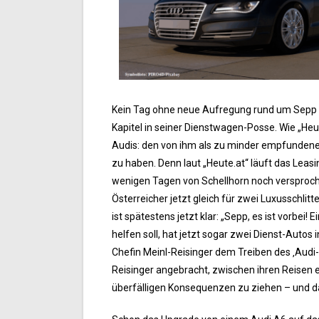
Kein Tag ohne neue Aufregung rund um Sepp S
Kapitel in seiner Dienstwagen-Posse. Wie „Heute
Audis: den von ihm als zu minder empfundene
zu haben. Denn laut „Heute.at“ läuft das Leasi
wenigen Tagen von Schellhorn noch versproche
Österreicher jetzt gleich für zwei Luxusschlit
ist spätestens jetzt klar: „Sepp, es ist vorbei
helfen soll, hat jetzt sogar zwei Dienst-Autos
Chefin Meinl-Reisinger dem Treiben des ‚Audi-S
Reisinger angebracht, zwischen ihren Reisen 
überfälligen Konsequenzen zu ziehen – und da