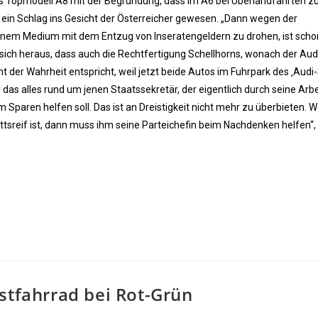
 Topmodell A8 mit der Begründung, dass im A6 bei Überlandfahrten z
nd ein Schlag ins Gesicht der Österreicher gewesen. „Dann wegen der
inem Medium mit dem Entzug von Inseratengeldern zu drohen, ist scho
llt sich heraus, dass auch die Rechtfertigung Schellhorns, wonach der Aud
t der Wahrheit entspricht, weil jetzt beide Autos im Fuhrpark des ‚Audi
s alles rund um jenen Staatssekretär, der eigentlich durch seine Arbei
 Sparen helfen soll. Das ist an Dreistigkeit nicht mehr zu überbieten. 
rittsreif ist, dann muss ihm seine Parteichefin beim Nachdenken helfen“,
stfahrrad bei Rot-Grün