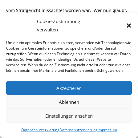
vom Strafgericht missachtet worden war.
Wer nun glaubt,
dass die Klage des verurteil-
Cookie-Zustimmung
verwalten
ten Kinderschänders abgewiesen wurde, der befindet sich
schwer im Irrtum.
Um dir ein optimales Erlebnis zu bieten, verwenden wir Technologien wie
Cookies, um Geräteinformationen zu speichern und/oder darauf
zuzugreifen. Wenn du diesen Technologien zustimmst, können wir Daten
wie das Surfverhalten oder eindeutige IDs auf dieser Website
verarbeiten. Wenn du deine Zustimmung nicht erteilst oder zurückziehst,
Der Oberste Gerichtshof gab Dr. Christoph B. recht und
können bestimmte Merkmale und Funktionen beeinträchtigt werden.
erkannte darauf, dass das
Akzeptieren
Grundrecht auf Eigentum verletzt wurde. Unter diesem
LINK
können Sie das OGH-Urteil
Ablehnen
downloaden.
Einstellungen ansehen
Kostenersatz durchaus möglich
Datenschutzerklärung
Datenschutzerklärung
Impressum