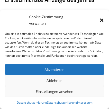
Das die beiden Brüder offensichtlich nicht nur abgebrühte
Cookie-Zustimmung
Bankräuber sind, sondern auch
verwalten
eine gehörige Portion Frechheit besitzen, kam am
Um dir ein optimales Erlebnis zu bieten, verwenden wir Technologien wie
vergangenen Donnerstag ans Tageslicht.
Cookies, um Geräteinformationen zu speichern und/oder darauf
zuzugreifen. Wenn du diesen Technologien zustimmst, können wir Daten
Da langte nämlich bei der Staatsanwaltschaft St. Pölten, die
wie das Surfverhalten oder eindeutige IDs auf dieser Website
verarbeiten. Wenn du deine Zustimmung nicht erteilst oder zurückziehst,
wohl erstaunlichste Anzeige des
können bestimmte Merkmale und Funktionen beeinträchtigt werden.
Jahres ein.
Christian S. stellte gegen den Sicherheitsmann, dem
Akzeptieren
eigentlich zu verdanken ist dass die
Ablehnen
Bankräuberkarriere ein Ende fand, einen Strafantrag wegen
Mordversuchs. Er begründete
Einstellungen ansehen
seine Anzeige mit der Rechtfertigung, dass er seine Waffe
Datenschutzerklärung
Datenschutzerklärung
Impressum
bereits eingesteckt hatte.