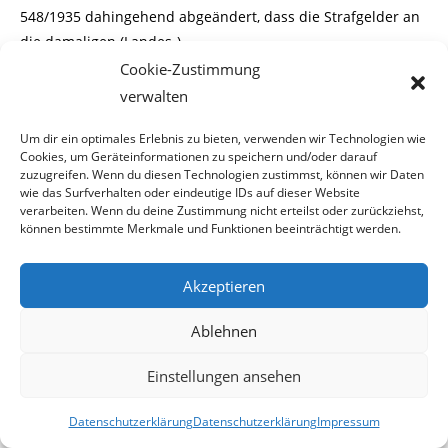
548/1935 dahingehend abgeändert, dass die Strafgelder an
die damaligen (Landes-)
Cookie-Zustimmung
Kammern für Handel, Gewerbe und Industrie
abzuführen
verwalten
waren, welche wiederum die
Um dir ein optimales Erlebnis zu bieten, verwenden wir Technologien wie
Hälfte davon an die damalige Gewerbeförderung institute
Cookies, um Geräteinformationen zu speichern und/oder darauf
zuzugreifen. Wenn du diesen Technologien zustimmst, können wir Daten
des Landes (Vorgänger der
wie das Surfverhalten oder eindeutige IDs auf dieser Website
verarbeiten. Wenn du deine Zustimmung nicht erteilst oder zurückziehst,
Wirtschaftsförderungs-institute) und die zweite Hälfte dem
können bestimmte Merkmale und Funktionen beeinträchtigt werden.
damaligen Landesgewerbe-
Akzeptieren
verband und der Kaufmannschaft im Verhältnis 2:1
abzuführen hatten.
Ablehnen
Im Rahmen der Gewerbeordnungsnovelle 1973, BGBl. Nr.
Einstellungen ansehen
50/1974 wurde beschlossen,
Datenschutzerklärung
Datenschutzerklärung
Impressum
die Bestimmung des § 151 GewO 1859 grundsätzlich in §