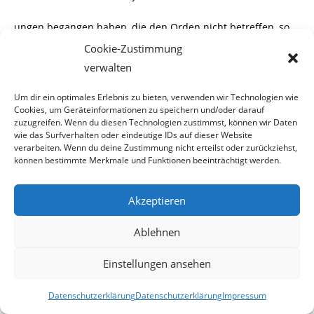
ungen begangen haben, die den Orden nicht betreffen, so
bitte ich Sie unseren Orden aus
Cookie-Zustimmung
verwalten
dieser “Causa” heraus zu halten.
Um dir ein optimales Erlebnis zu bieten, verwenden wir Technologien wie
Noch ein kleiner Kritikpunkt:
Cookies, um Geräteinformationen zu speichern und/oder darauf
zuzugreifen. Wenn du diesen Technologien zustimmst, können wir Daten
Unseren Orden und unsere Ehre als Druckmittel gegen Hrn.
wie das Surfverhalten oder eindeutige IDs auf dieser Website
Komucky anzuwenden und
verarbeiten. Wenn du deine Zustimmung nicht erteilst oder zurückziehst,
können bestimmte Merkmale und Funktionen beeinträchtigt werden.
uns damit an Ihre Seite zu ziehen, finde ich sowohl
unehrenhaft, als auch unstatthaft.
Akzeptieren
WIR BLEIBEN BIS ZU EINER VERURTEILUNG BZW.
Ablehnen
ENTSCHEIDUNG NEUTRAL
Einstellungen ansehen
Mit ritterlichen Grüßen
Walter Deles
Datenschutzerklärung
Datenschutzerklärung
Impressum